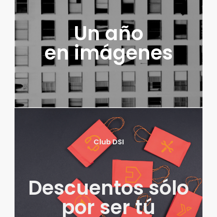
Un año
en imágenes
Club DSI
Descuentos sólo
por ser tú